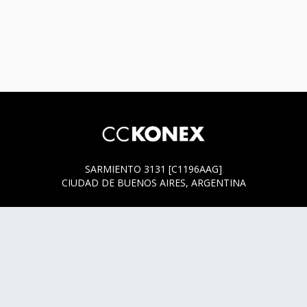
SARMIENTO 3131 [C1196AAG]
CIUDAD DE BUENOS AIRES, ARGENTINA
HORARIOS DE BOLETERÍA
* SARMIENTO 3131
ACTUALMENTE LA BOLETERÍA SE ENCUENTRA ABIERTA
SOLO EN LOS HORARIOS Y DÍAS DE FUNCIÓN.
* SARMIENTO 3125