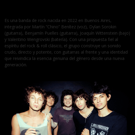
Es una banda de rock nacida en 2022 en Buenos Aires,
integrada por Martín “Chino” Benítez (voz), Dylan Sorokin
(guitarra), Benjamín Puelles (guitarra), Joaquín Wittenstein (bajo)
y Valentino Wengrovski (batería). Con una propuesta fiel al
espíritu del rock & roll clásico, el grupo construye un sonido
crudo, directo y potente, con guitarras al frente y una identidad
que reivindica la esencia genuina del género desde una nueva
generación.