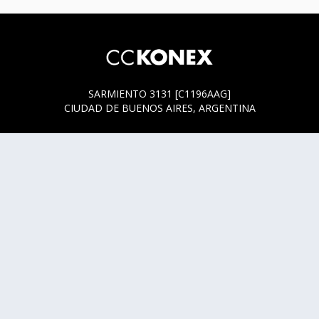
SARMIENTO 3131 [C1196AAG]
CIUDAD DE BUENOS AIRES, ARGENTINA
HORARIOS DE BOLETERÍA
* SARMIENTO 3131
ACTUALMENTE LA BOLETERÍA SE ENCUENTRA ABIERTA
SOLO EN LOS HORARIOS Y DÍAS DE FUNCIÓN.
* SARMIENTO 3125
LUNES, MIÉRCOLES Y JUEVES DE 14 A 18 HS.
CUALQUIER DUDA O CONSULTA ESCRIBINOS A
HOLA@CCKONEX.ORG