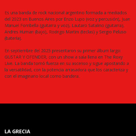
Es una banda de rock nacional argentino formada a mediados
del 2023 en Buenos Aires por Enzo Lupo (voz y percusión), Juan
Manuel Fombella (guitarra y voz), Lautaro Satalino (guitarra),
Andres Human (bajo), Rodrigo Martini (teclas) y Sergio Peluso
(batería).
En septiembre del 2025 presentaron su primer álbum largo:
GUSTAR Y OFENDER, con un show a sala llena en The Roxy
Live. La banda tomó fuerza en su ascenso y sigue apostando a
la versatilidad, con la potencia arrasadora que los caracteriza y
con el imaginario local como bandera.
LA GRECIA