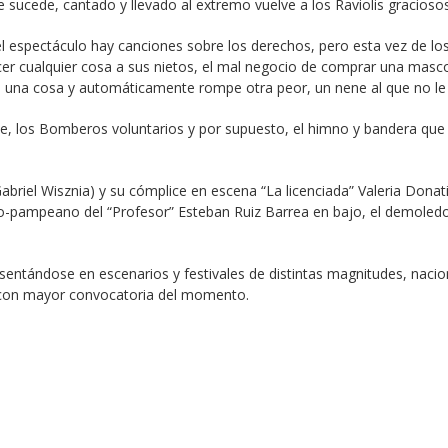
sucede, cantado y llevado al extremo vuelve a los Raviolis graciosos,
el espectáculo hay canciones sobre los derechos, pero esta vez de lo
er cualquier cosa a sus nietos, el mal negocio de comprar una mascot
la una cosa y automáticamente rompe otra peor, un nene al que no le
rte, los Bomberos voluntarios y por supuesto, el himno y bandera que 
Gabriel Wisznia) y su cómplice en escena “La licenciada” Valeria Donati
o-pampeano del “Profesor” Esteban Ruiz Barrea en bajo, el demoledor “P
sentándose en escenarios y festivales de distintas magnitudes, nacio
a con mayor convocatoria del momento.