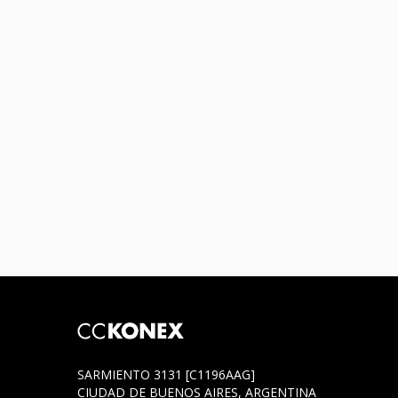
SARMIENTO 3131 [C1196AAG]
CIUDAD DE BUENOS AIRES, ARGENTINA