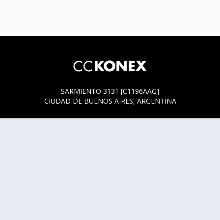
SARMIENTO 3131 [C1196AAG]
CIUDAD DE BUENOS AIRES, ARGENTINA
HORARIOS DE BOLETERÍA
* SARMIENTO 3131
ACTUALMENTE LA BOLETERÍA SE ENCUENTRA ABIERTA
SOLO EN LOS HORARIOS Y DÍAS DE FUNCIÓN.
* SARMIENTO 3125
LUNES, MIÉRCOLES Y JUEVES DE 14 A 18 HS.
CUALQUIER DUDA O CONSULTA ESCRIBINOS A