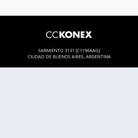
SARMIENTO 3131 [C1196AAG]
CIUDAD DE BUENOS AIRES, ARGENTINA
HORARIOS DE BOLETERÍA
* SARMIENTO 3131
ACTUALMENTE LA BOLETERÍA SE ENCUENTRA ABIERTA
SOLO EN LOS HORARIOS Y DÍAS DE FUNCIÓN.
* SARMIENTO 3125
LUNES, MIÉRCOLES Y JUEVES DE 14 A 18 HS.
CUALQUIER DUDA O CONSULTA ESCRIBINOS A
HOLA@CCKONEX.ORG