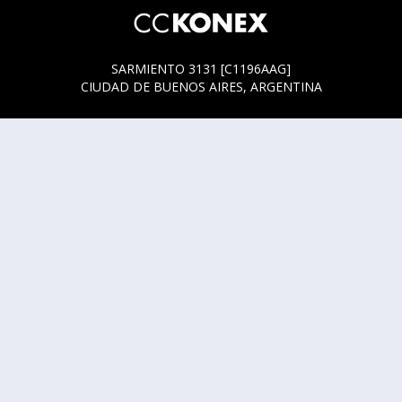
SARMIENTO 3131 [C1196AAG]
CIUDAD DE BUENOS AIRES, ARGENTINA
HORARIOS DE BOLETERÍA
* SARMIENTO 3131
ACTUALMENTE LA BOLETERÍA SE ENCUENTRA ABIERTA
SOLO EN LOS HORARIOS Y DÍAS DE FUNCIÓN.
* SARMIENTO 3125
LUNES, MIÉRCOLES Y JUEVES DE 14 A 18 HS.
CUALQUIER DUDA O CONSULTA ESCRIBINOS A
HOLA@CCKONEX.ORG