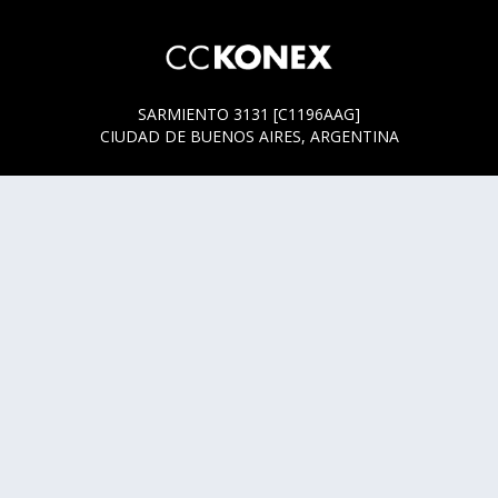
SARMIENTO 3131 [C1196AAG]
CIUDAD DE BUENOS AIRES, ARGENTINA
HORARIOS DE BOLETERÍA
* SARMIENTO 3131
ACTUALMENTE LA BOLETERÍA SE ENCUENTRA ABIERTA
SOLO EN LOS HORARIOS Y DÍAS DE FUNCIÓN.
* SARMIENTO 3125
LUNES, MIÉRCOLES Y JUEVES DE 14 A 18 HS.
CUALQUIER DUDA O CONSULTA ESCRIBINOS A
HOLA@CCKONEX.ORG