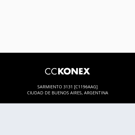
SARMIENTO 3131 [C1196AAG]
CIUDAD DE BUENOS AIRES, ARGENTINA
HORARIOS DE BOLETERÍA
* SARMIENTO 3131
ACTUALMENTE LA BOLETERÍA SE ENCUENTRA ABIERTA
SOLO EN LOS HORARIOS Y DÍAS DE FUNCIÓN.