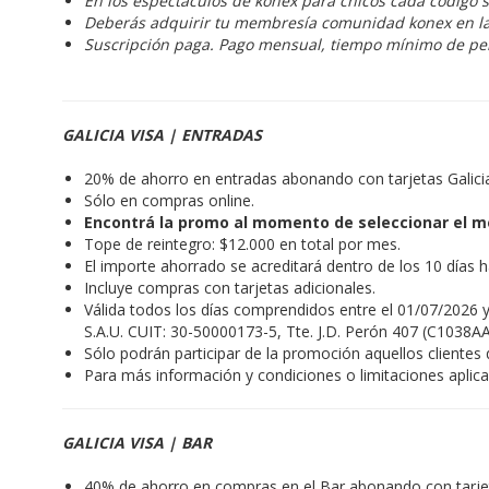
En los espectáculos de konex para chicos cada código 
Deberás adquirir tu membresía comunidad konex en l
Suscripción paga. Pago mensual, tiempo mínimo de p
GALICIA VISA | ENTRADAS
20% de ahorro en entradas abonando con tarjetas Galic
Sólo en compras online.
Encontrá la promo al momento de seleccionar el m
Tope de reintegro: $12.000 en total por mes.
El importe ahorrado se acreditará dentro de los 10 días 
Incluye compras con tarjetas adicionales.
Válida todos los días comprendidos entre el 01/07/2026 y
S.A.U. CUIT: 30-50000173-5, Tte. J.D. Perón 407 (C1038AA
Sólo podrán participar de la promoción aquellos cliente
Para más información y condiciones o limitaciones aplic
GALICIA VISA | BAR
40% de ahorro en compras en el Bar abonando con tarje