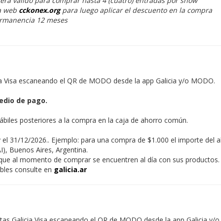
será válido para comprar hasta 4 (cuatro) entradas por show
a web
cckonex.org
para luego aplicar el descuento en la compra
ermanencia 12 meses
ia Visa escaneando el QR de MODO desde la app Galicia y/o MODO.
edio de pago.
hábiles posteriores a la compra en la caja de ahorro común.
 el 31/12/2026.. Ejemplo: para una compra de $1.000 el importe del 
I), Buenos Aires, Argentina.
s que al momento de comprar se encuentren al día con sus productos.
ables consulte en
galicia.ar
tas Galicia Visa escaneando el QR de MODO desde la app Galicia y