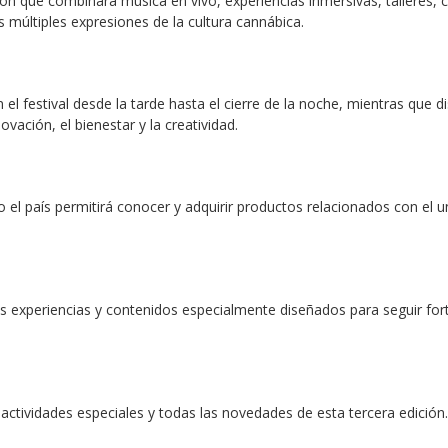
ón que combinará música en vivo, experiencias inmersivas, talleres, c
s múltiples expresiones de la cultura cannábica.
el festival desde la tarde hasta el cierre de la noche, mientras que di
novación, el bienestar y la creatividad.
 país permitirá conocer y adquirir productos relacionados con el uni
s experiencias y contenidos especialmente diseñados para seguir fo
 actividades especiales y todas las novedades de esta tercera edición.