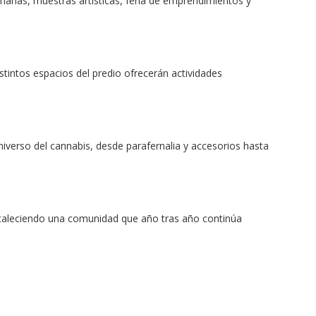
harlas, muestras artísticas, feria de emprendimientos y 
stintos espacios del predio ofrecerán actividades 
verso del cannabis, desde parafernalia y accesorios hasta 
rtaleciendo una comunidad que año tras año continúa 