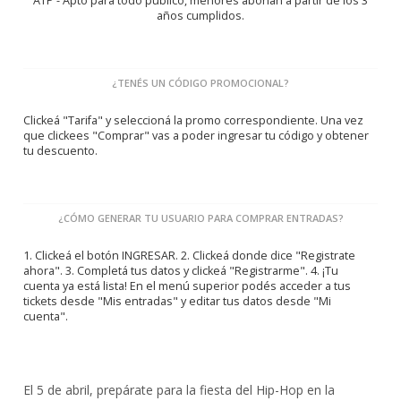
ATP - Apto para todo público, menores abonan a partir de los 3
años cumplidos.
¿TENÉS UN CÓDIGO PROMOCIONAL?
Clickeá "Tarifa" y seleccioná la promo correspondiente. Una vez
que clickees "Comprar" vas a poder ingresar tu código y obtener
tu descuento.
¿CÓMO GENERAR TU USUARIO PARA COMPRAR ENTRADAS?
1. Clickeá el botón INGRESAR. 2. Clickeá donde dice "Registrate
ahora". 3. Completá tus datos y clickeá "Registrarme". 4. ¡Tu
cuenta ya está lista! En el menú superior podés acceder a tus
tickets desde "Mis entradas" y editar tus datos desde "Mi
cuenta".
El 5 de abril, prepárate para la fiesta del Hip-Hop en la