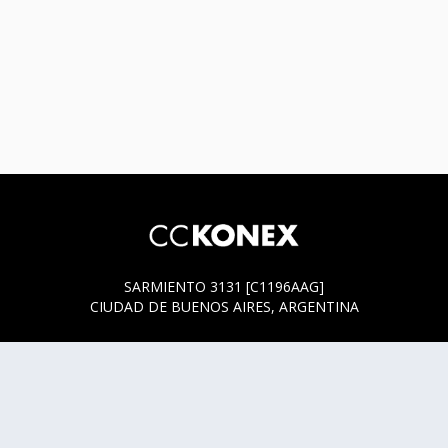
SARMIENTO 3131 [C1196AAG]
CIUDAD DE BUENOS AIRES, ARGENTINA
HORARIOS DE BOLETERÍA
* SARMIENTO 3131
ACTUALMENTE LA BOLETERÍA SE ENCUENTRA ABIERTA
SOLO EN LOS HORARIOS Y DÍAS DE FUNCIÓN.