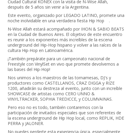
Ciudad Cultural KONEX con la visita de N-Wise Allah,
después de 5 años sin venir a la Argentina.
Este evento, organizado por LEGADO LATINO, promete una
noche inolvidable en una verdadera fiesta Hip Hop .
N-Wise Allah estará acompañado por IHON & SABIO BEATS
en la Ciudad de Buenos Aires. El objetivo de este encuentro
es reunir a los exponentes más increíbles de la escena
underground del Hip-Hop hispano y volver a las raíces de la
cultura Hip-Hop en Latinoamérica.
¡También prepárate para un campeonato nacional de
Freestyle con VinylSet en vivo que promete devolvernos a
las bases del Hip-Hop!
Nos unimos a los maestros de las tornamesas, DJ's y
productores como CASTELLANOS, CRAZ DIGGA y RIZE
1200, añadirán su destreza al evento, junto con un increíble
SHOWCASE de artistas como CERO UNNO &
VINYLTRACKER, SOPHIA TREDICCE, y COLUMVAINAS.
Pero eso no es todo, también contaremos con la
participación de invitados especiales que son referentes de
la escena underground de Hip Hop local, como REPLIK, HDE
PERRA y JALONER.
No puedes perderte esta experiencia única, especialmente