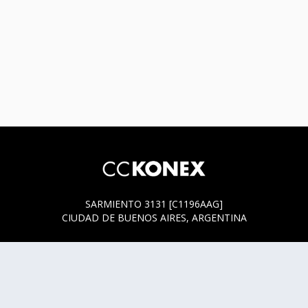
SARMIENTO 3131 [C1196AAG]
CIUDAD DE BUENOS AIRES, ARGENTINA
HORARIOS DE BOLETERÍA
* SARMIENTO 3131
ACTUALMENTE LA BOLETERÍA SE ENCUENTRA ABIERTA
SOLO EN LOS HORARIOS Y DÍAS DE FUNCIÓN.