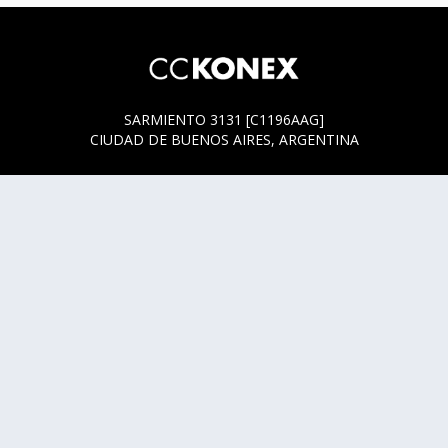
SARMIENTO 3131 [C1196AAG]
CIUDAD DE BUENOS AIRES, ARGENTINA
HORARIOS DE BOLETERÍA
* SARMIENTO 3131
ACTUALMENTE LA BOLETERÍA SE ENCUENTRA ABIERTA
SOLO EN LOS HORARIOS Y DÍAS DE FUNCIÓN.
* SARMIENTO 3125
LUNES, MIÉRCOLES Y JUEVES DE 14 A 18 HS.
CUALQUIER DUDA O CONSULTA ESCRIBINOS A
HOLA@CCKONEX.ORG