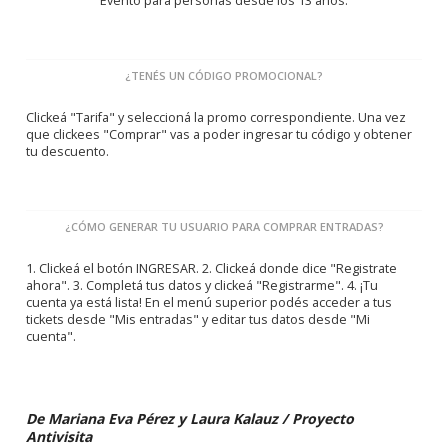
Evento para personas desde los 13 años.
¿TENÉS UN CÓDIGO PROMOCIONAL?
Clickeá "Tarifa" y seleccioná la promo correspondiente. Una vez
que clickees "Comprar" vas a poder ingresar tu código y obtener
tu descuento.
¿CÓMO GENERAR TU USUARIO PARA COMPRAR ENTRADAS?
1. Clickeá el botón INGRESAR. 2. Clickeá donde dice "Registrate
ahora". 3. Completá tus datos y clickeá "Registrarme". 4. ¡Tu
cuenta ya está lista! En el menú superior podés acceder a tus
tickets desde "Mis entradas" y editar tus datos desde "Mi
cuenta".
De Mariana Eva Pérez y Laura Kalauz / Proyecto
Antivisita