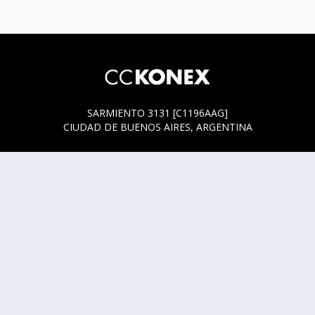
SARMIENTO 3131 [C1196AAG]
CIUDAD DE BUENOS AIRES, ARGENTINA
HORARIOS DE BOLETERÍA
* SARMIENTO 3131
ACTUALMENTE LA BOLETERÍA SE ENCUENTRA ABIERTA
SOLO EN LOS HORARIOS Y DÍAS DE FUNCIÓN.
* SARMIENTO 3125
LUNES, MIÉRCOLES Y JUEVES DE 14 A 18 HS.
CUALQUIER DUDA O CONSULTA ESCRIBINOS A
HOLA@CCKONEX.ORG