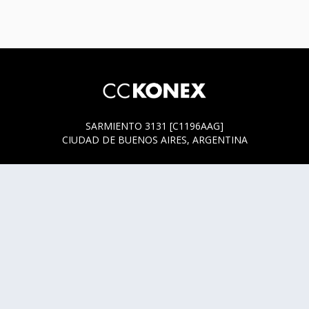
SARMIENTO 3131 [C1196AAG]
CIUDAD DE BUENOS AIRES, ARGENTINA
HORARIOS DE BOLETERÍA
* SARMIENTO 3131
ACTUALMENTE LA BOLETERÍA SE ENCUENTRA ABIERTA
SOLO EN LOS HORARIOS Y DÍAS DE FUNCIÓN.
* SARMIENTO 3125
LUNES, MIÉRCOLES Y JUEVES DE 14 A 18 HS.
CUALQUIER DUDA O CONSULTA ESCRIBINOS A