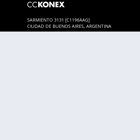
SARMIENTO 3131 [C1196AAG]
CIUDAD DE BUENOS AIRES, ARGENTINA
HORARIOS DE BOLETERÍA
* SARMIENTO 3131
ACTUALMENTE LA BOLETERÍA SE ENCUENTRA
ABIERTA SOLO EN LOS HORARIOS Y DÍAS DE
FUNCIÓN.
* SARMIENTO 3125
LUNES, MIÉRCOLES Y JUEVES DE 14 A 18 HS.
CUALQUIER DUDA O CONSULTA ESCRIBINOS A
HOLA@CCKONEX.ORG