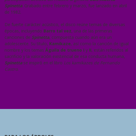
Spinetta
. Grabado entre febrero y marzo, fue lanzado en abril
de 1982.
De fuerte carácter acústico, el disco reúne temas de diversas
épocas, incluyendo
Barro tal vez
, una de las primeras
canciones de
Spinetta
, compuesta cuando aún era un
adolescente. Su título,
Kamikaze
, así como la canción de igual
nombre y los temas
Águila de trueno I
y
II
, están referidos al
sacrificio y la valoración existencial de esa conducta humana,
Spinetta
se inspiró en el libro
Los kamikazes de Fernando
Castro
.