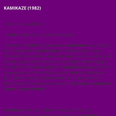
KAMIKAZE (1982)
Dirección: Lucio Mantel
Invitados especiales : Cuarteto Divergente
A 44 años de editado rememoramos
Kamikaze
con arreglos y
bajo la dirección de
Lucio Mantel
. Para la ocasión, Lucio
Mantel desmija las líneas que conforman el espíritu acústico de
este disco para presentarlo con un set doble conformado por
un cuarteto de cuerdas dirigido por
Alejandro Terán
(Cuarteto
Divergente),
y un set conformado por guitarras, contrabajo,
bajo eléctrico, piano, teclados y batería. La propuesta se
termina de conformar con las voces de
Feli Colina
,
Candelaria
Zamar
y
Lucas Heredia
.
Kamikaze
es el quinto álbum de estudio y 15.o con
participación decisiva del músico argentino
Luis Alberto