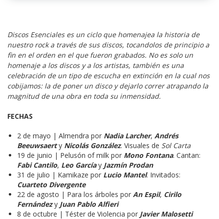
Discos Esenciales es un ciclo que homenajea la historia de 
nuestro rock a través de sus discos, tocandolos de principio a 
fin en el orden en el que fueron grabados. No es solo un 
homenaje a los discos y a los artistas, también es una 
celebración de un tipo de escucha en extinción en la cual nos 
cobijamos: la de poner un disco y dejarlo correr atrapando la 
magnitud de una obra en toda su inmensidad.
FECHAS
2 de mayo | Almendra por
Nadia Larcher
,
Andrés
Beeuwsaert
y
Nicolás González
. Visuales de
Sol Carta
19 de junio | Pelusón of milk por
Mono Fontana
. Cantan:
Fabi Cantilo
,
Leo García
y
Jazmín Prodan
31 de julio | Kamikaze por
Lucio Mantel
. Invitados:
Cuarteto Divergente
22 de agosto | Para los árboles por
An Espil
,
Cirilo
Fernández
y
Juan Pablo Alfieri
8 de octubre | Téster de Violencia por
Javier Malosetti