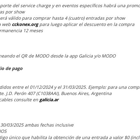
porte del service charge y en eventos específicos habrá una promo
das por show
será válido para comprar hasta 4 (cuatro) entradas por show
a web
cckonex.org
para luego aplicar el descuento en la compra
ermanencia 12 meses
caneando el QR de MODO desde la app Galicia y/o MODO
io de pago
os entre el 01/12/2024 y el 31/03/2025. Ejemplo: para una compr
te. J.D. Perón 407 (C1038AAI), Buenos Aires, Argentina
cables consulte en
galicia.ar
l 30/03/2025 ambas fechas inclusive
IOS
igo único que habilita la obtención de una entrada a valor $0 (inclu